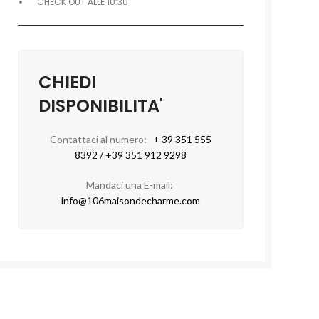
CHECK OUT ALLE 10:30
CHIEDI
DISPONIBILITA'
Contattaci al numero:
+ 39 351 555
8392 / +39 351 912 9298
Mandaci una E-mail:
info@106maisondecharme.com