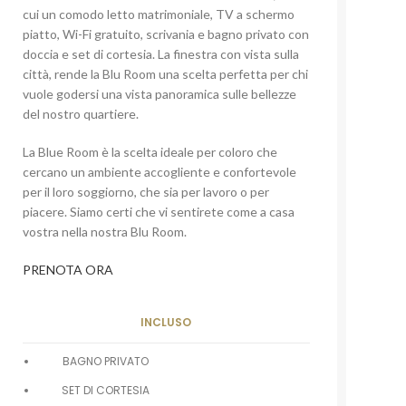
cui un comodo letto matrimoniale, TV a schermo
piatto, Wi-Fi gratuito, scrivania e bagno privato con
doccia e set di cortesia. La finestra con vista sulla
città, rende la Blu Room una scelta perfetta per chi
vuole godersi una vista panoramica sulle bellezze
del nostro quartiere.
La Blue Room è la scelta ideale per coloro che
cercano un ambiente accogliente e confortevole
per il loro soggiorno, che sia per lavoro o per
piacere. Siamo certi che vi sentirete come a casa
vostra nella nostra Blu Room.
PRENOTA ORA
INCLUSO
BAGNO PRIVATO
SET DI CORTESIA