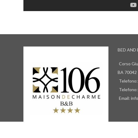
BED AND 
Corso Giu
BA 70042
Telefono
Telefono
Email: i