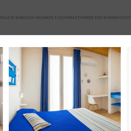
OLA DI BARI
CASE VACANZA A GIOVINAZZO
WEEK END ROMANTICO
C