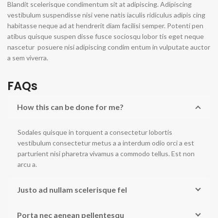
Blandit scelerisque condimentum sit at adipiscing. Adipiscing
vestibulum suspendisse nisi vene natis iaculis ridiculus adipis cing
habitasse neque ad at hendrerit diam facilisi semper. Potenti pen
atibus quisque suspen disse fusce sociosqu lobor tis eget neque
nascetur posuere nisi adipiscing condim entum in vulputate auctor
a sem viverra.
FAQs
How this can be done for me?
Sodales quisque in torquent a consectetur lobortis
vestibulum consectetur metus a a interdum odio orci a est
parturient nisi pharetra vivamus a commodo tellus. Est non
arcu a.
Justo ad nullam scelerisque fel
Porta nec aenean pellentesqu